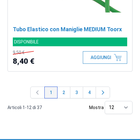
Tubo Elastico con Maniglie MEDIUM Toorx
DISPONIBILE
9,50 €
AGGIUNGI
8,40 €
1
2
3
4
Attualmente stai leggendo la pagina
Pagina
Pagina
Pagina
Articoli
1
-
12
di
37
Mostra
pe