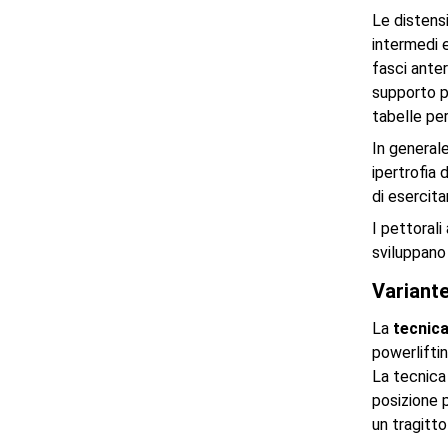
Le distens
intermedi e
fasci anter
supporto p
tabelle per
In generale
ipertrofia
di esercita
I pettorali
sviluppano 
Variante
La
tecnica
powerliftin
La tecnica
posizione p
un tragitto