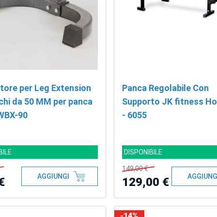
tore per Leg Extension
Panca Regolabile Con
schi da 50 MM per panca
Supporto JK fitness H
WBX-90
- 6055
BILE
DISPONIBILE
149,00 €
AGGIUNGI
AGGIUNG
€
129,00 €
-14%