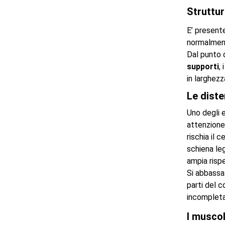
Struttu
E’ presente
normalment
Dal punto d
supporti
,
in larghezz
Le diste
Uno degli e
attenzione 
rischia il 
schiena le
ampia risp
Si abbassa 
parti del 
incompleta
I muscol