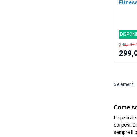
Fitnes
DISPONI
349,00 €
299,
5
elementi
Come sce
Le panche 
coi pesi. D
sempre il b