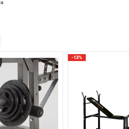
ta.
ome
-13%