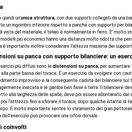
ra
 quindi un’
unica struttura
, con due supporti collegati da una bar
e un ingombro inferiore rispetto a panche con supporto per bilan
i vista del materiale, il telaio è normalmente in ferro. E’ molto 
 i modelli più economici hanno una distanza molto ridotta che per
a è importante inoltre considerare l’altezza massima dei supporti
nsioni su panca con supporto bilanciere: un eserc
sercizi più diffusi sono le
distensioni su panca
, per aumentare 
alla parte bassa del torace. È un esercizio da svolgere con caute
cedimento improvviso e la conseguente caduta del bilanciere sul t
ggermente inarcata e le gambe ben fisse a terra. Il bilanciere d
etto alla larghezza delle spalle, deve poi essere allontanato dal
poi l’attrezzo fino a sfiorare il torace, dopo qualche istante di t
corpo. È molto importante sentire lo stiramento del gran pettoral
 dell’esercizio può provocare una cifosi dorsale.
i coinvolti