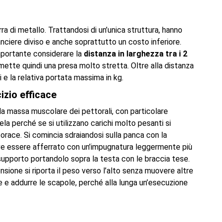
ra di metallo. Trattandosi di un’unica struttura, hanno
ciere diviso e anche soprattutto un costo inferiore.
importante considerare la
distanza in larghezza tra i 2
mette quindi una presa molto stretta. Oltre alla distanza
 e la relativa portata massima in kg.
izio efficace
la massa muscolare dei pettorali, con particolare
la perché se si utilizzano carichi molto pesanti si
orace. Si comincia sdraiandosi sulla panca con la
eve essere afferrato con un’impugnatura leggermente più
 supporto portandolo sopra la testa con le braccia tese.
ensione si riporta il peso verso l’alto senza muovere altre
e e addurre le scapole, perché alla lunga un’esecuzione