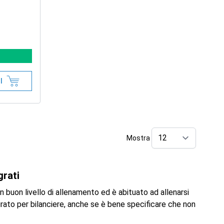
I
Mostra
per pag
grati
un buon livello di allenamento ed è abituato ad allenarsi
grato per bilanciere, anche se è bene specificare che non