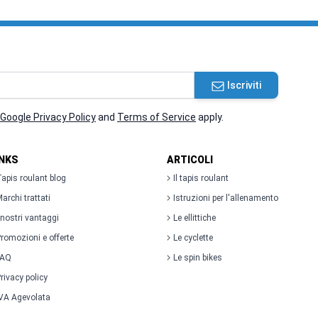
Iscriviti
Google Privacy Policy
and
Terms of Service
apply.
INKS
ARTICOLI
apis roulant blog
Il tapis roulant
archi trattati
Istruzioni per l'allenamento
 nostri vantaggi
Le ellittiche
romozioni e offerte
Le cyclette
FAQ
Le spin bikes
rivacy policy
VA Agevolata