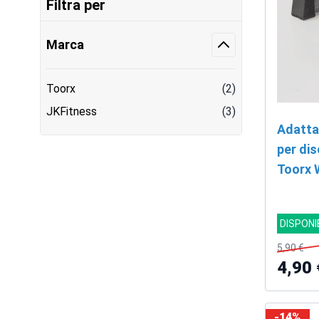
Filtra per
Marca
Toorx
(2)
JKFitness
(3)
Adatta
per di
Toorx 
DISPONI
5,90 €
4,90 
-14%