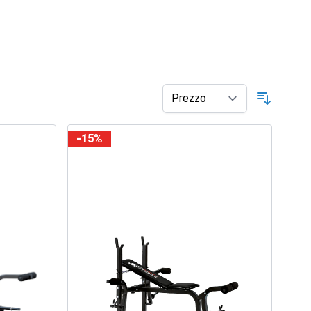
Ordina p
-15%