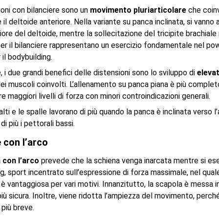
ioni con bilanciere sono un
movimento pluriarticolare
che coinvo
 il deltoide anteriore. Nella variante su panca inclinata, si vanno a
iore del deltoide, mentre la sollecitazione del tricipite brachial
er il bilanciere rappresentano un esercizio fondamentale nel pow
 il bodybuilding.
, i due grandi benefici delle distensioni sono lo sviluppo di
elevati
 dei muscoli coinvolti. L’allenamento su panca piana è più comple
re maggiori livelli di forza con minori controindicazioni generali.
 alti e le spalle lavorano di più quando la panca è inclinata verso 
di più i pettorali bassi.
 con l’arco
 con l’arco
prevede che la schiena venga inarcata mentre si eseg
g, sport incentrato sull’espressione di forza massimale, nel quale
 è vantaggiosa per vari motivi. Innanzitutto, la scapola è messa 
iù sicura. Inoltre, viene ridotta l’ampiezza del movimento, perché 
 più breve.