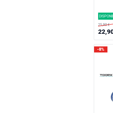
DISPONI
25,90 €
22,9
-8%