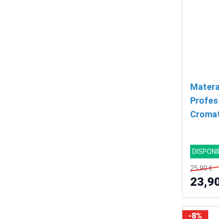
Matera
Profess
Cromat
DISPONI
25,90 €
23,9
-8%