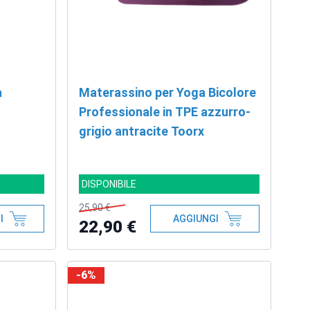
a
Materassino per Yoga Bicolore
Professionale in TPE azzurro-
grigio antracite Toorx
DISPONIBILE
25,90 €
I
AGGIUNGI
22,90 €
-6%