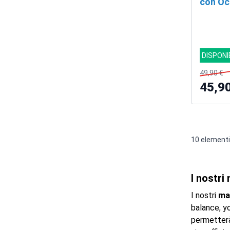
con Oc
DISPONI
49,90 €
45,9
10
elementi
I nostri
I nostri
ma
balance, yo
permetterà