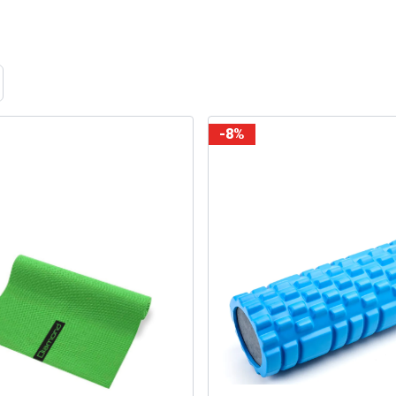
ome
-8%