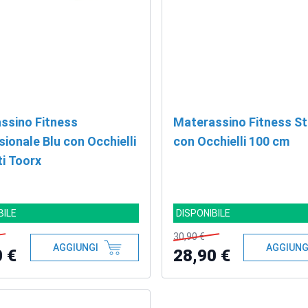
ssino Fitness
Materassino Fitness St
ionale Blu con Occhielli
con Occhielli 100 cm
i Toorx
BILE
DISPONIBILE
30,90 €
AGGIUNGI
AGGIUNG
0 €
28,90 €