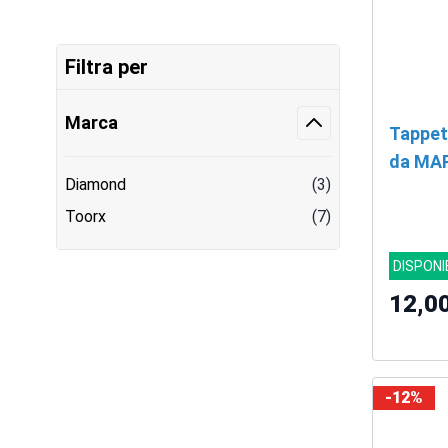
Filtra per
Marca
Tappet
da MA
Diamond
(3)
Toorx
(7)
DISPONI
12,0
-12%