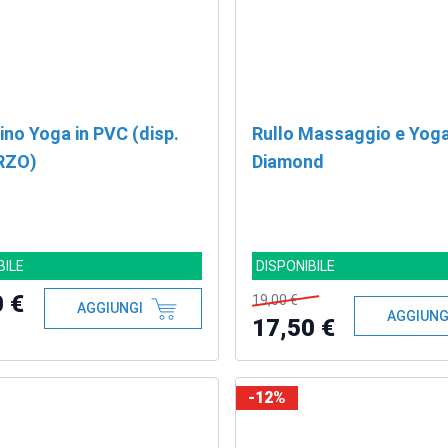
ino Yoga in PVC (disp.
Rullo Massaggio e Yog
RZO)
Diamond
BILE
DISPONIBILE
0 €
19,00 €
AGGIUNGI
AGGIUNG
17,50 €
-12%