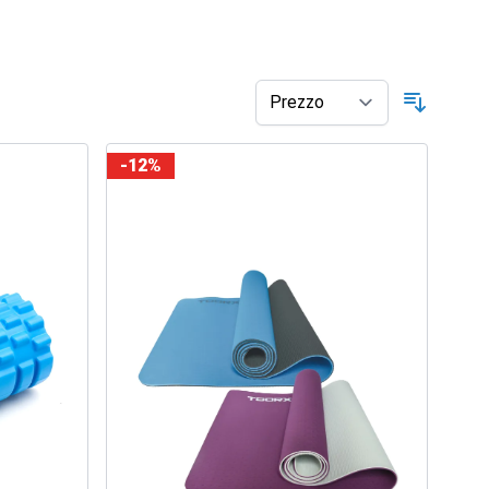
Ordina p
-12%