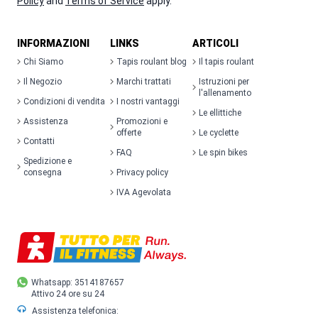
Policy
and
Terms of Service
apply.
INFORMAZIONI
LINKS
ARTICOLI
Chi Siamo
Tapis roulant blog
Il tapis roulant
Il Negozio
Marchi trattati
Istruzioni per
l'allenamento
Condizioni di vendita
I nostri vantaggi
Le ellittiche
Assistenza
Promozioni e
offerte
Le cyclette
Contatti
FAQ
Le spin bikes
Spedizione e
consegna
Privacy policy
IVA Agevolata
Whatsapp: 3514187657
Attivo 24 ore su 24
Assistenza telefonica: