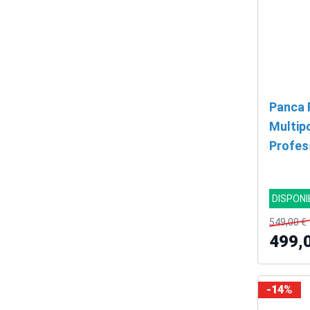
Panca 
Multip
Profess
Bench 
DISPONI
549,00 €
499,
-14%