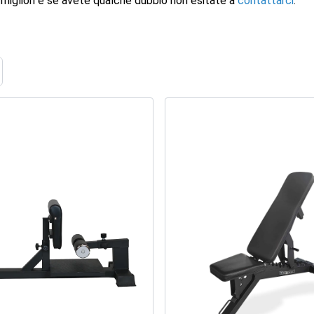
te migliori e se avete qualche dubbio non esitate a
contattarci
.
ome