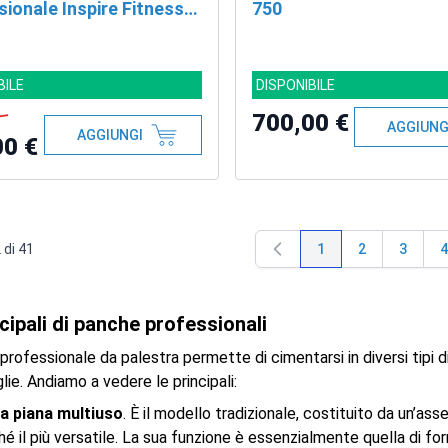
ionale Inspire Fitness
750
 SCS + CODICE SCONTO
BILE
DISPONIBILE
700,00 €
AGGIUNG
AGGIUNGI
00 €
2
di
41
1
2
3
4
Attualmente stai le
Pagina
Pagina
P
ncipali di panche professionali
rofessionale da palestra permette di cimentarsi in diversi tipi 
lie. Andiamo a vedere le principali:
a piana multiuso
. È il modello tradizionale, costituito da un’as
é il più versatile. La sua funzione è essenzialmente quella di fo