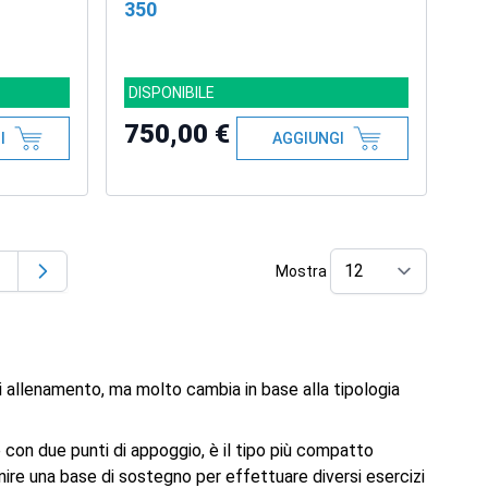
350
DISPONIBILE
750,00 €
I
AGGIUNGI
Mostra
ggendo la pagina
agina
per pag
di allenamento, ma molto cambia in base alla tipologia
se con due punti di appoggio, è il tipo più compatto
rnire una base di sostegno per effettuare diversi esercizi