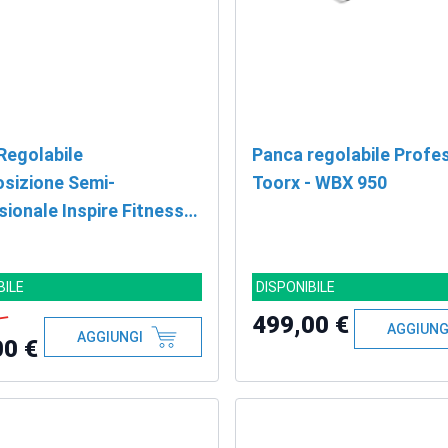
Regolabile
Panca regolabile Profe
osizione Semi-
Toorx - WBX 950
ionale Inspire Fitness
FT1
BILE
DISPONIBILE
499,00 €
AGGIUNG
AGGIUNGI
00 €