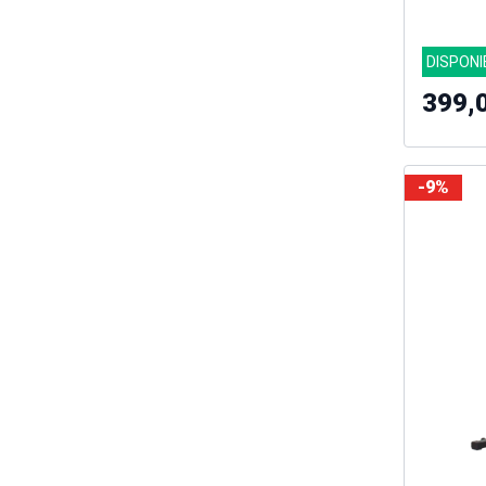
DISPONI
399,
-9%