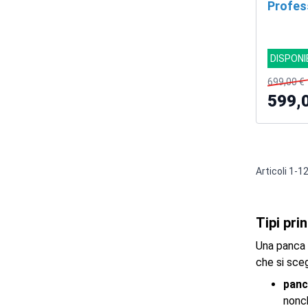
Profess
Bench
DISPONI
699,00 €
599,
Articoli
1
-
1
Tipi pri
Una panca p
che si sceg
panc
nonch