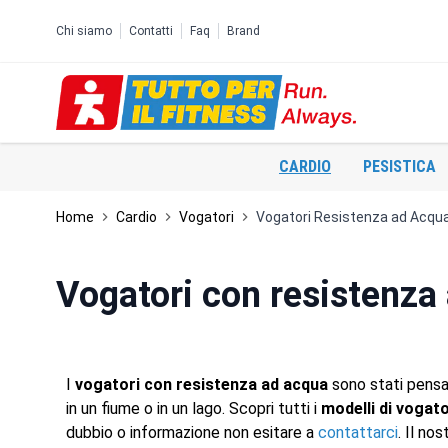
Salta al contenuto
Chi siamo
Contatti
Faq
Brand
CARDIO
PESISTICA
Home
Cardio
Vogatori
Vogatori Resistenza ad Acqu
Vogatori con resistenza
I
vogatori con resistenza ad acqua
sono stati pensat
in un fiume o in un lago. Scopri tutti i
modelli di vogat
dubbio o informazione non esitare a
contattarci
. Il no