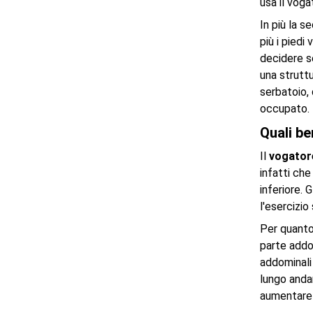
usa il voga
In più la 
più i piedi
decidere s
una struttu
serbatoio, 
occupato.
Quali be
Il
vogato
infatti che
inferiore. 
l'esercizio
Per quanto 
parte addom
addominali 
lungo andar
aumentare 