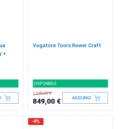
ua
Vogatore Toorx Rower Craft
y +
DISPONIBILE
1.049,00 €
I
AGGIUNGI
849,00 €
-9%