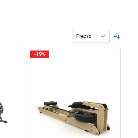
Ordina p
-19%