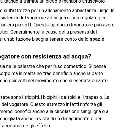
ta tirandola tramite un piccolo manubrio antiscivolo.
e sull'attrezzo per un allenamento abbastanza lungo. In
resistenza del vogatore ad acqua si può regolare per
aniera più soft. Questa tipologia di vogatore può avere
astici. Generalmente, a causa della presenza del
per un'abitazione bisogna tenere conto dello
spazio
 vogatore con resistenza ad acqua?
a nelle palestre che per l'uso domestico. Si pensa
corpo ma in realtà ne trae beneficio anche la parte
ia sono coinvolti nel movimento che si esercita durante
sono i tricipiti, i bicipiti, i deltoidi e il trapezio. La
del vogatore. Questo attrezzo infatti rinforza gli
umerosi benefici anche alla circolazione sanguigna e a
consigliata anche in vista di un dimagrimento o per
accentuarne gli effetti.