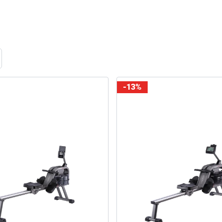
ome
-13%