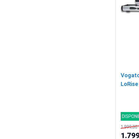
Vogato
LoRise
DISPONI
1.999,00 
1.799