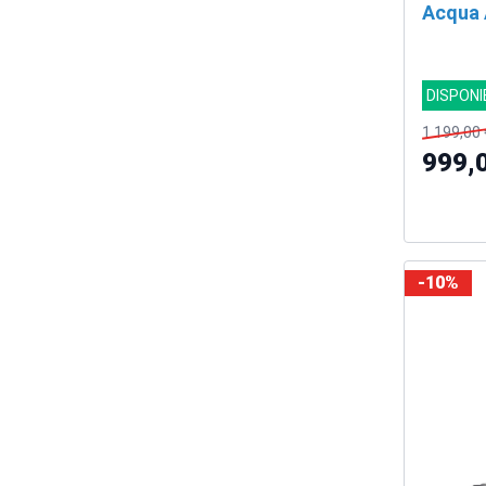
Acqua 
SCON
DISPONI
1.199,00 
999,
-10%