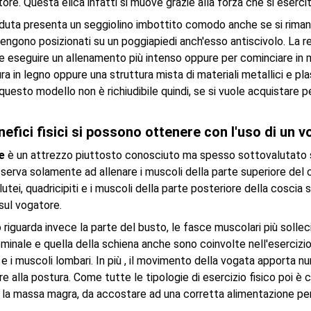
tore. Questa elica infatti si muove grazie alla forza che si eserci
seduta presenta un seggiolino imbottito comodo anche se si riman
 vengono posizionati su un poggiapiedi anch'esso antiscivolo. La 
e eseguire un allenamento più intenso oppure per cominciare in m
ra in legno oppure una struttura mista di materiali metallici e pl
questo modello non è richiudibile quindi, se si vuole acquistare 
nefici fisici si possono ottenere con l'uso di un
re
è un attrezzo piuttosto conosciuto ma spesso sottovalutato si
 serva solamente ad allenare i muscoli della parte superiore del 
Glutei, quadricipiti e i muscoli della parte posteriore della cosc
 sul vogatore.
riguarda invece la parte del busto, le fasce muscolari più sollecitate 
inale e quella della schiena anche sono coinvolte nell'esercizio 
e i muscoli lombari. In più , il movimento della vogata apporta n
e alla postura. Come tutte le tipologie di esercizio fisico poi è 
la massa magra, da accostare ad una corretta alimentazione per 