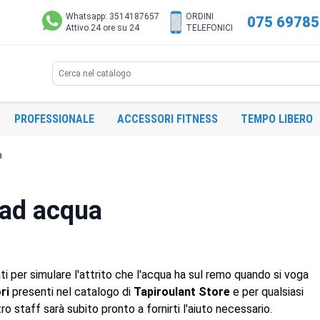
Whatsapp: 3514187657
ORDINI
075 6978
Attivo 24 ore su 24
TELEFONICI
Search
PROFESSIONALE
ACCESSORI FITNESS
TEMPO LIBERO
a
 ad acqua
i per simulare l'attrito che l'acqua ha sul remo quando si voga
ori
presenti nel catalogo di
Tapiroulant Store
e per qualsiasi
stro staff sarà subito pronto a fornirti l'aiuto necessario.