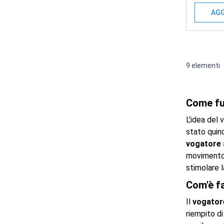
AGG
9
elementi
Come fu
L'idea del
stato quind
vogatore 
movimento a
stimolare 
Com'è f
Il
vogator
riempito di