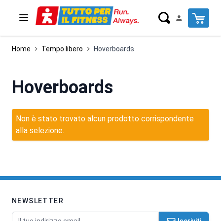
Salta al contenuto
Cart
Home
Tempo libero
Hoverboards
Hoverboards
Non è stato trovato alcun prodotto corrispondente
alla selezione.
NEWSLETTER
Indirizzo email