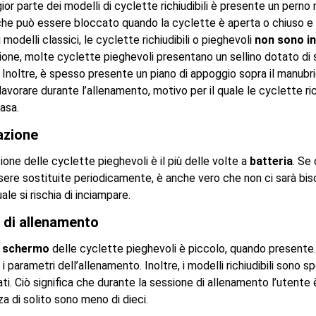
or parte dei modelli di cyclette richiudibili è presente un perno
che può essere bloccato quando la cyclette è aperta o chiuso e p
 modelli classici, le cyclette richiudibili o pieghevoli
non sono in
one, molte cyclette pieghevoli presentano un sellino dotato di s
. Inoltre, è spesso presente un piano di appoggio sopra il manub
lavorare durante l’allenamento, motivo per il quale le cyclette r
asa.
azione
ione delle cyclette pieghevoli è il più delle volte a
batteria
. Se
ere sostituite periodicamente, è anche vero che non ci sarà bisog
ale si rischia di inciampare.
 di allenamento
o
schermo
delle cyclette pieghevoli è piccolo, quando presente. N
i parametri dell’allenamento. Inoltre, i modelli richiudibili sono
i. Ciò significa che durante la sessione di allenamento l’utente 
za di solito sono meno di dieci.