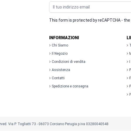
Indirizzo email
This form is protected by reCAPTCHA - the
INFORMAZIONI
L
Chi Siamo
T
Il Negozio
M
Condizioni di vendita
I
Assistenza
P
Contatti
Spedizione e consegna
P
I
rved. Via P. Togliatti 73 - 06073 Corciano Perugia p.iva 03280040548