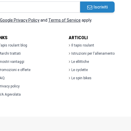
Iscriviti
Google Privacy Policy
and
Terms of Service
apply.
INKS
ARTICOLI
apis roulant blog
Il tapis roulant
archi trattati
Istruzioni per l'allenamento
 nostri vantaggi
Le ellittiche
romozioni e offerte
Le cyclette
FAQ
Le spin bikes
rivacy policy
VA Agevolata