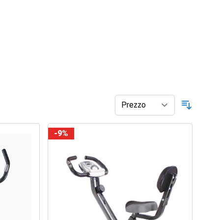
Ordina p
-9%