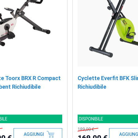
te Toorx BRX R Compact
Cyclette Everfit BFK Sl
ent Richiudibile
Richiudibile
BILE
DISPONIBILE
189,00 €
AGGIUNGI
AGGIUNG