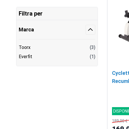
Filtra per
Marca
Toorx
(3)
Everfit
(1)
Cyclet
Recumb
DISPONI
189,00 €