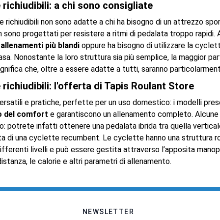
 richiudibili: a chi sono consigliate
 richiudibili non sono adatte a chi ha bisogno di un attrezzo spor
 sono progettati per resistere a ritmi di pedalata troppo rapidi. A
i allenamenti più blandi
oppure ha bisogno di utilizzare la cyclet
asa. Nonostante la loro struttura sia più semplice, la maggior pa
significa che, oltre a essere adatte a tutti, saranno particolarmente 
 richiudibili: l'offerta di Tapis Roulant Store
ersatili e pratiche, perfette per un uso domestico: i modelli pre
 del comfort
e garantiscono un allenamento completo. Alcune
o: potrete infatti ottenere una pedalata ibrida tra quella vertic
ta di una cyclette recumbent. Le cyclette hanno una struttura rob
ifferenti livelli e può essere gestita attraverso l’apposita mano
istanza, le calorie e altri parametri di allenamento.
NEWSLETTER