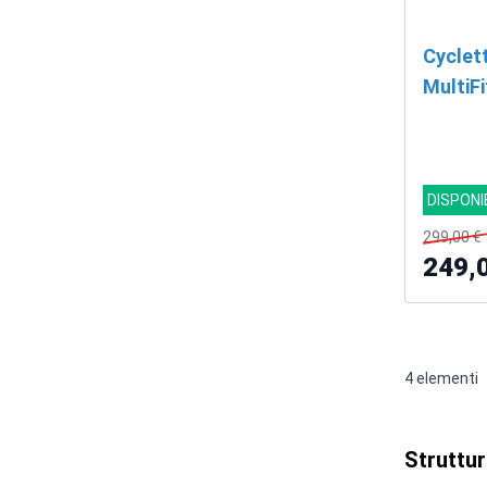
Cyclet
MultiFi
DISPONI
299,00 €
249,
4
elementi
Struttur