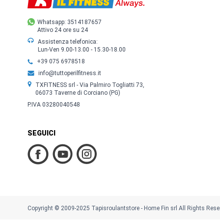
Whatsapp: 3514187657
Attivo 24 ore su 24
Assistenza telefonica:
Lun-Ven 9.00-13.00 - 15.30-18.00
+39 075 6978518
info@tuttoperilfitness.it
TXFITNESS srl - Via Palmiro Togliatti 73,
06073 Taverne di Corciano (PG)
P.IVA 03280040548
SEGUICI
Copyright © 2009-2025 Tapisroulantstore - Home Fin srl All Rights Rese