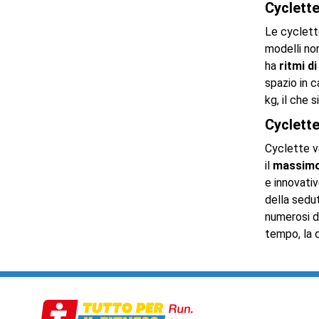
Cyclette
Le cyclette
modelli non
ha
ritmi d
spazio in c
kg, il che 
Cyclette
Cyclette v
il
massimo
e innovativ
della sedu
numerosi d
tempo, la d