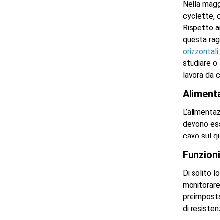
Nella maggi
cyclette, 
Rispetto ai
questa ragi
orizzontali
studiare o 
lavora da c
Aliment
L’alimentaz
devono ess
cavo sul qu
Funzioni
Di solito l
monitorare 
preimpostat
di resisten