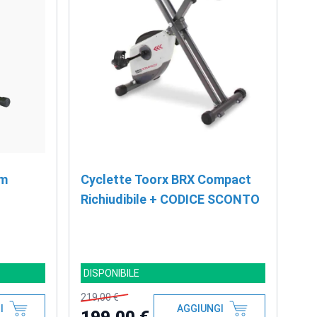
im
Cyclette Toorx BRX Compact
Richiudibile + CODICE SCONTO
DISPONIBILE
219,00 €
I
AGGIUNGI