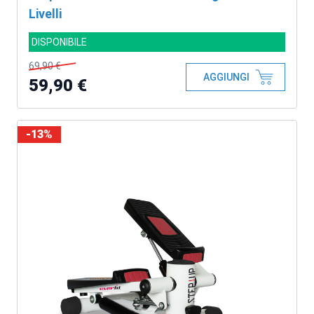
Livelli
DISPONIBILE
69,90 €
AGGIUNGI
59,90 €
-13%