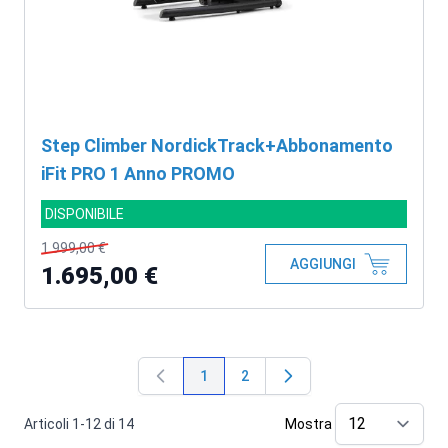
Step Climber NordickTrack+Abbonamento
iFit PRO 1 Anno PROMO
DISPONIBILE
1.999,00 €
AGGIUNGI
1.695,00 €
1
2
Attualmente stai leggendo la pagina
Pagina
Articoli
1
-
12
di
14
Mostra
pe