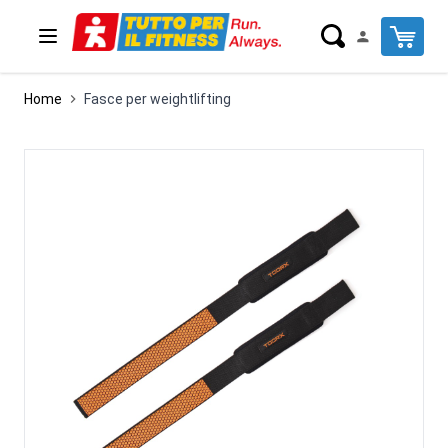
Salta al contenuto
Cart
Home
Fasce per weightlifting